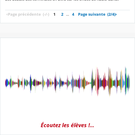
‹
Page précédente
(-/-)
1
2
…
4
Page suivante
(2/4)
›
Écoutez les élèves !...