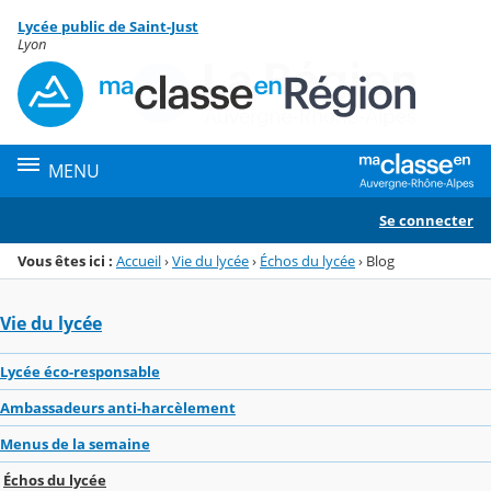
Panneau de gestion des cookies
Lycée public de Saint-Just
Menu de la rubrique
Contenu
Lyon
MENU
Se connecter
Vous êtes ici :
Accueil
›
Vie du lycée
›
Échos du lycée
›
Blog
Vie du lycée
Lycée éco-responsable
Ambassadeurs anti-harcèlement
Menus de la semaine
Échos du lycée