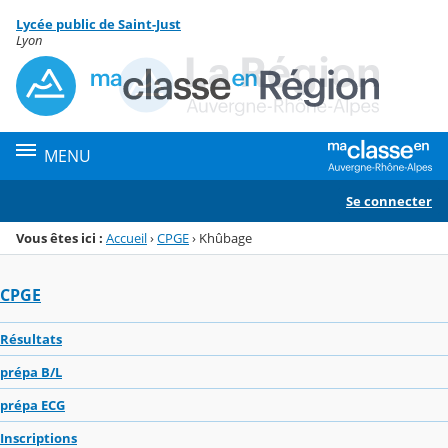
Panneau de gestion des cookies
Lycée public de Saint-Just
Menu de la rubrique
Contenu
Lyon
MENU
Se connecter
Vous êtes ici :
Accueil
›
CPGE
›
Khûbage
CPGE
Résultats
prépa B/L
prépa ECG
Inscriptions