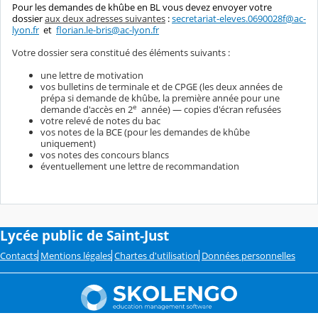
Pour les demandes de khûbe en BL vous devez envoyer votre
dossier
aux deux adresses suivantes
:
secretariat-eleves.0690028f@ac-
lyon.fr
et
florian.le-bris@ac-lyon.fr
Votre dossier sera constitué des éléments suivants :
une lettre de motivation
vos bulletins de terminale et de CPGE (les deux années de
prépa si demande de khûbe, la première année pour une
e
demande d'accès en 2
année) — copies d'écran refusées
votre relevé de notes du bac
vos notes de la BCE (pour les demandes de khûbe
uniquement)
vos notes des concours blancs
éventuellement une lettre de recommandation
Lycée public de Saint-Just
Contacts
Mentions légales
Chartes d'utilisation
Données personnelles