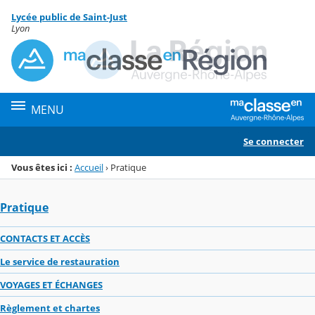
Panneau de gestion des cookies
Lycée public de Saint-Just
Menu de la rubrique
Contenu
Lyon
MENU
Se connecter
Vous êtes ici :
Accueil
›
Pratique
Pratique
CONTACTS ET ACCÈS
Le service de restauration
VOYAGES ET ÉCHANGES
Règlement et chartes