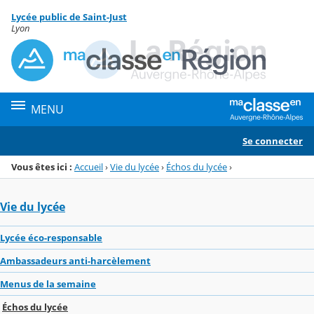
Panneau de gestion des cookies
Lycée public de Saint-Just
Menu de la rubrique
Contenu
Lyon
MENU
Se connecter
Vous êtes ici :
Accueil
›
Vie du lycée
›
Échos du lycée
›
Vie du lycée
Lycée éco-responsable
Ambassadeurs anti-harcèlement
Menus de la semaine
Échos du lycée