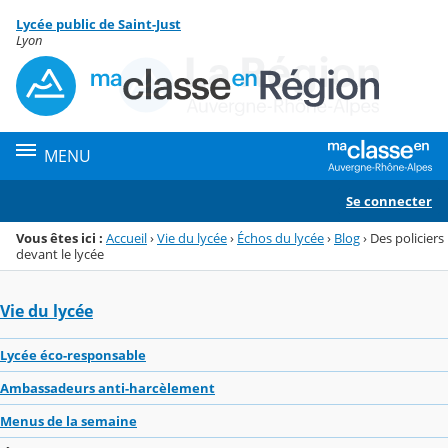
Panneau de gestion des cookies
Lycée public de Saint-Just
Menu de la rubrique
Contenu
Lyon
MENU
Se connecter
Vous êtes ici :
Accueil
›
Vie du lycée
›
Échos du lycée
›
Blog
›
Des policiers
devant le lycée
Vie du lycée
Lycée éco-responsable
Ambassadeurs anti-harcèlement
Menus de la semaine