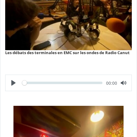
Les débats des terminales en EMC sur les ondes de Radio Canut
L
T
00:00
e
e
c
m
t
p
u
s
r
é
e
c
o
u
l
é