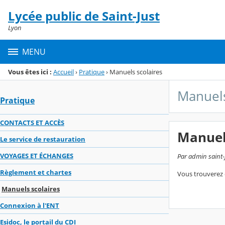
Panneau de gestion des cookies
Lycée public de Saint-Just
Menu de la rubrique
Contenu
Lyon
MENU
Vous êtes ici :
Accueil
›
Pratique
›
Manuels scolaires
Manuels
Pratique
CONTACTS ET ACCÈS
Manuel
Le service de restauration
VOYAGES ET ÉCHANGES
Par admin saint-j
Règlement et chartes
Vous trouverez d
Manuels scolaires
Connexion à l'ENT
Esidoc, le portail du CDI