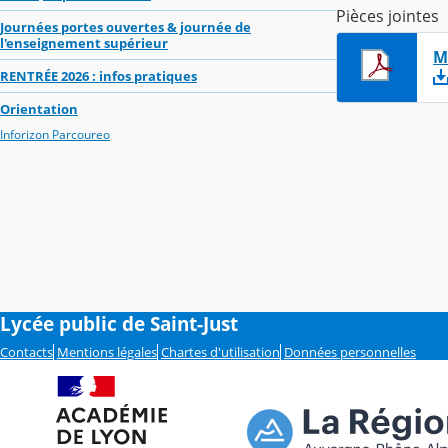
Pièces jointes
Journées portes ouvertes & journée de
l'enseignement supérieur
M
RENTRÉE 2026 : infos pratiques
Orientation
Inforizon Parcoureo
Lycée public de Saint-Just
Contacts
Mentions légales
Chartes d'utilisation
Données personnelles