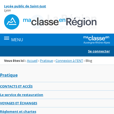
Panneau de gestion des cookies
Lycée public de Saint-Just
Menu de la rubrique
Contenu
Lyon
MENU
Se connecter
Vous êtes ici :
Accueil
›
Pratique
›
Connexion à l'ENT
›
Blog
Pratique
CONTACTS ET ACCÈS
Le service de restauration
VOYAGES ET ÉCHANGES
Règlement et chartes