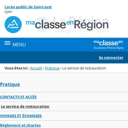
Panneau de gestion des cookies
Lycée public de Saint-Just
Menu de la rubrique
Contenu
Lyon
MENU
Se connecter
Vous êtes ici :
Accueil
›
Pratique
›
Le service de restauration
Pratique
CONTACTS ET ACCÈS
Le service de restauration
VOYAGES ET ÉCHANGES
Règlement et chartes