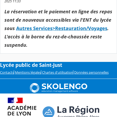
2025 11:33
L
a réservation et le paiement en ligne des repas
sont de nouveaux accessibles via l'ENT du lycée
sous
Autres Services>Restauration/Voyages
.
L'accès à la borne du rez-de-chaussée reste
suspendu.
Lycée public de Saint-Just
Contacts
Mentions légales
Chartes d'utilisation
Données personnelles