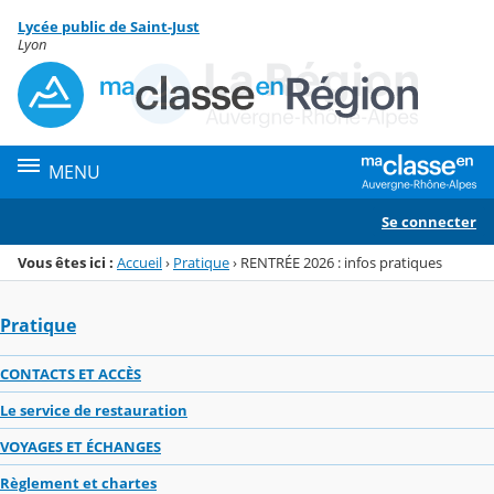
Panneau de gestion des cookies
Lycée public de Saint-Just
Menu de la rubrique
Contenu
Lyon
MENU
Se connecter
Vous êtes ici :
Accueil
›
Pratique
›
RENTRÉE 2026 : infos pratiques
Pratique
CONTACTS ET ACCÈS
Le service de restauration
VOYAGES ET ÉCHANGES
Règlement et chartes