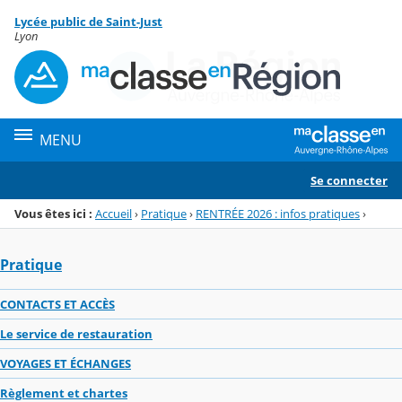
Panneau de gestion des cookies
Lycée public de Saint-Just
Menu de la rubrique
Contenu
Lyon
MENU
Se connecter
Vous êtes ici :
Accueil
›
Pratique
›
RENTRÉE 2026 : infos pratiques
›
Pratique
CONTACTS ET ACCÈS
Le service de restauration
VOYAGES ET ÉCHANGES
Règlement et chartes