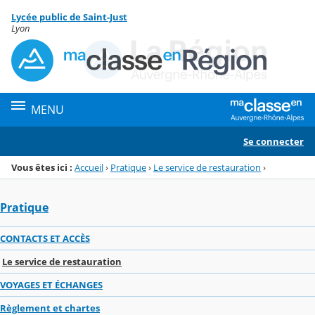
Panneau de gestion des cookies
Lycée public de Saint-Just
Menu de la rubrique
Contenu
Lyon
MENU
Se connecter
Vous êtes ici :
Accueil
›
Pratique
›
Le service de restauration
›
Pratique
CONTACTS ET ACCÈS
Le service de restauration
VOYAGES ET ÉCHANGES
Règlement et chartes