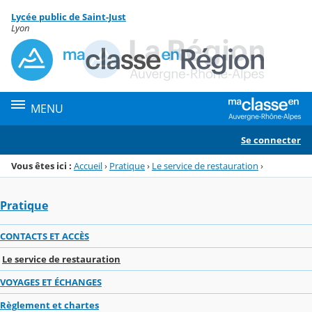
Panneau de gestion des cookies
Lycée public de Saint-Just
Menu de la rubrique
Contenu
Lyon
MENU
Se connecter
Vous êtes ici :
Accueil
›
Pratique
›
Le service de restauration
›
Pratique
CONTACTS ET ACCÈS
Le service de restauration
VOYAGES ET ÉCHANGES
Règlement et chartes