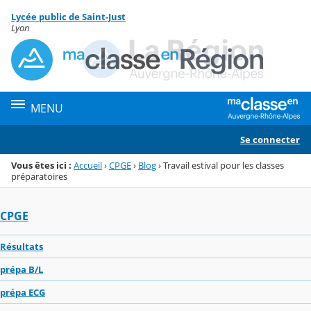
Panneau de gestion des cookies
Lycée public de Saint-Just
Menu de la rubrique
Contenu
Lyon
MENU
Se connecter
Vous êtes ici :
Accueil
›
CPGE
›
Blog
›
Travail estival pour les classes
préparatoires
CPGE
Résultats
prépa B/L
prépa ECG