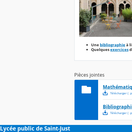
Une
bibliographie
à l
Quelques
exercices
d
Pièces jointes
Mathématiq
Télécharger
( .
p
Bibliographi
Télécharger
( .
p
Lycée public de Saint-Just