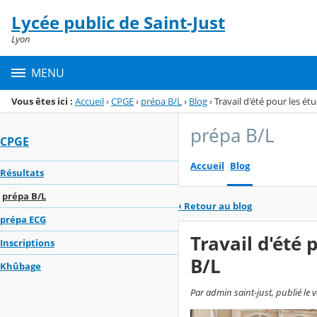
Panneau de gestion des cookies
Lycée public de Saint-Just
Menu de la rubrique
Contenu
Lyon
MENU
Vous êtes ici :
Accueil
›
CPGE
›
prépa B/L
›
Blog
›
Travail d'été pour les é
prépa B/L
CPGE
Accueil
Blog
Résultats
prépa B/L
‹
Retour au blog
prépa ECG
Travail d'été
Inscriptions
B/L
Khûbage
Par admin saint-just, publié le v