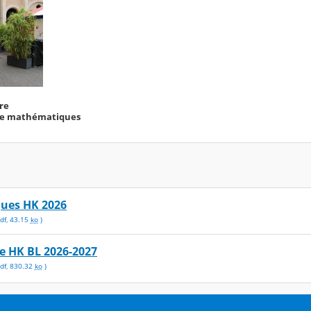
ire
e mathématiques
ues HK 2026
df
,
43.15
ko
)
e HK BL 2026-2027
df
,
830.32
ko
)