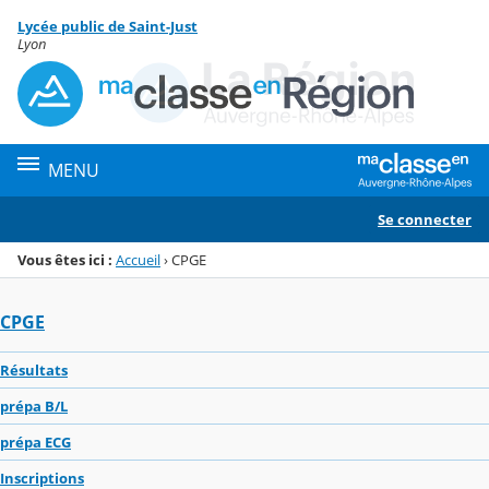
Panneau de gestion des cookies
Lycée public de Saint-Just
Menu de la rubrique
Contenu
Lyon
MENU
Se connecter
Vous êtes ici :
Accueil
›
CPGE
CPGE
Résultats
prépa B/L
prépa ECG
Inscriptions