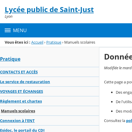
Panneau de gestion des cookies
Lycée public de Saint-Just
Menu de la rubrique
Contenu
Lyon
MENU
Vous êtes ici :
Accueil
›
Pratique
›
Manuels scolaires
Donnée
Pratique
Modifiée le mard
CONTACTS ET ACCÈS
Le service de restauration
Cette page a pou
VOYAGES ET ÉCHANGES
Des enga
Règlement et chartes
De l'util
Manuels scolaires
Des modal
Consultez la
po
Connexion à l'ENT
Esidoc, le portail du CDI