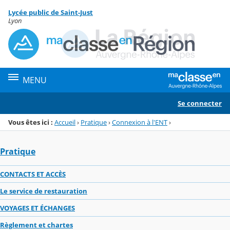
Panneau de gestion des cookies
Lycée public de Saint-Just
Menu de la rubrique
Contenu
Lyon
MENU
Se connecter
Vous êtes ici :
Accueil
›
Pratique
›
Connexion à l'ENT
›
Pratique
CONTACTS ET ACCÈS
Le service de restauration
VOYAGES ET ÉCHANGES
Règlement et chartes