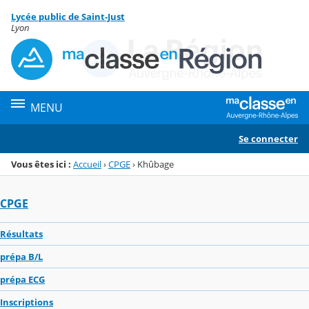
Panneau de gestion des cookies
Lycée public de Saint-Just
Menu de la rubrique
Contenu
Lyon
MENU
Se connecter
Vous êtes ici :
Accueil
›
CPGE
›
Khûbage
CPGE
Résultats
prépa B/L
prépa ECG
Inscriptions