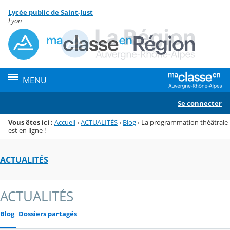
Panneau de gestion des cookies
Lycée public de Saint-Just
Menu de la rubrique
Contenu
Lyon
MENU
Se connecter
Vous êtes ici :
Accueil
›
ACTUALITÉS
›
Blog
›
La programmation théâtrale
est en ligne !
ACTUALITÉS
ACTUALITÉS
Blog
Dossiers partagés