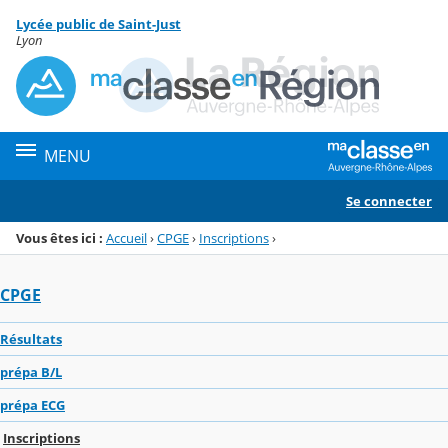
Panneau de gestion des cookies
Lycée public de Saint-Just
Menu de la rubrique
Contenu
Lyon
MENU
Se connecter
Vous êtes ici :
Accueil
›
CPGE
›
Inscriptions
›
CPGE
Résultats
prépa B/L
prépa ECG
Inscriptions